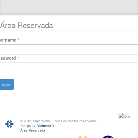
Área Reservada
sername
*
assword
*
© 2015, Superninho - Todos os direitos reservados.
Design by:
Visionsoft
Área Reservada